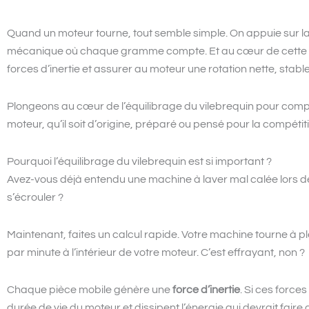
Quand un moteur tourne, tout semble simple. On appuie sur la p
mécanique où chaque gramme compte. Et au cœur de cette da
forces d’inertie et assurer au moteur une rotation nette, stabl
Plongeons au cœur de l’équilibrage du vilebrequin pour compre
moteur, qu’il soit d’origine, préparé ou pensé pour la compétit
Pourquoi l’équilibrage du vilebrequin est si important ?
Avez-vous déjà entendu une machine à laver mal calée lors de
s’écrouler ?
Maintenant, faites un calcul rapide. Votre machine tourne à pl
par minute à l’intérieur de votre moteur. C’est effrayant, non ?
Chaque pièce mobile génère une
force d’inertie
. Si ces force
durée de vie du moteur et dissipent l’énergie qui devrait faire