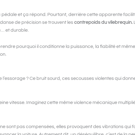
édale et ça répond. Pourtant, derrière cette apparente facilité
nse de précision se trouvent les
contrepoids du vilebrequin.
L
e… et durable.
ndre pourquoi il conditionne la puissance, la fiabilité et mêm
ion.
 l’essorage ? Ce bruit sourd, ces secousses violentes qui donne
eine vitesse. Imaginez cette même violence mécanique multipliée
s ne sont pas compensées, elles provoquent des vibrations qui fat
 avancer la voiture. Autrement dit, un déséquilibre, c’est de la p