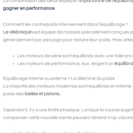
La combinaison des deux explique l’
importance de l’équilibr
gagner en performance
.
Comment les contrepoids interviennent dans l’équilibrage ?
Le vilebrequin
est équipé de masses spécialement conçues pour 
généralement par perçage pour réduire leur poids. Mais atten
Les moteurs de série sont équilibrés avec une tolérance
Les moteurs de performance, eux, exigent un
équilibr
Équilibrage interne ou externe ? Le dilemme du poids
La majorité des moteurs modernes sont équilibrés en interne. 
poids des
bielles et pistons.
Cependant, il y a une limite physique. Lorsque la course augm
compenser cette nouvelle inertie peuvent devenir trop volumi