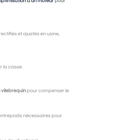
optimisation d’un moteur
pour
rectifiés et ajustés en usine,
r la casse.
 vilebrequin
pour compenser le
 contrepoids nécessaires pour