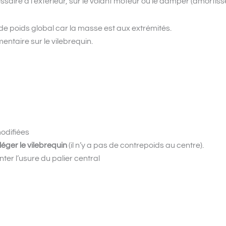
saire à l’extérieur, sur le volant moteur ou le damper (amortisse
 de poids global car la masse est aux extrémités.
entaire sur le vilebrequin.
modifiées
léger le vilebrequin
(il n’y a pas de contrepoids au centre).
er l’usure du palier central