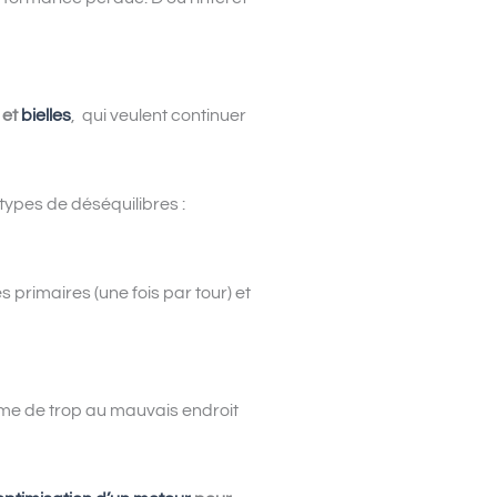
 et
bielles
,
qui veulent continuer
x types de déséquilibres :
primaires (une fois par tour) et
me de trop au mauvais endroit