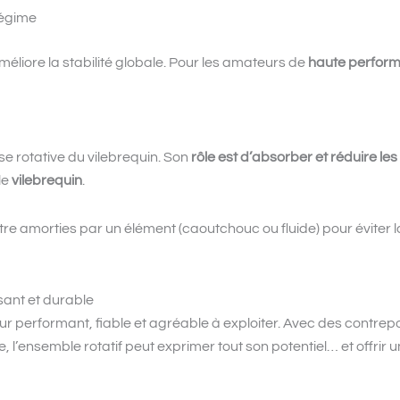
régime
éliore la stabilité globale. Pour les amateurs de
haute perfor
se rotative du vilebrequin. Son
rôle est d’absorber et réduire les
le
vilebrequin
.
tre amorties par un élément (caoutchouc ou fluide) pour éviter l
ssant et durable
r performant, fiable et agréable à exploiter. Avec des contrep
 l’ensemble rotatif peut exprimer tout son potentiel… et offrir u