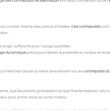
age des contrepoids de vilebrequin
lors de la conception ou de l’
contrer l’inertie des pistons et bielles.
Ces contrepoids
sont 
tion :
 large, suffisante pour l’usage quotidien.
age dynamique
précis pour libérer le potentiel du moteur et évite
Le métal est ajouté ou retiré directement sur les
contrepoids du
ente, que les pistons grossissent ou que l’inertie explose, ces
neux pour entrer dans le carter moteur.