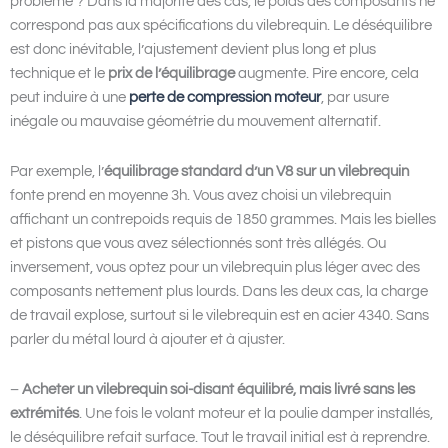
problème ? Dans la majorité des cas, le poids des composants ne
correspond pas aux spécifications du vilebrequin. Le déséquilibre
est donc inévitable, l’ajustement devient plus long et plus
technique et le
prix de l’équilibrage
augmente. Pire encore, cela
peut induire à une
perte de compression moteur
, par usure
inégale ou mauvaise géométrie du mouvement alternatif.
Par exemple, l’
équilibrage standard d’un V8 sur un vilebrequin
fonte prend en moyenne 3h. Vous avez choisi un vilebrequin
affichant un contrepoids requis de 1850 grammes. Mais les bielles
et pistons que vous avez sélectionnés sont très allégés. Ou
inversement, vous optez pour un vilebrequin plus léger avec des
composants nettement plus lourds. Dans les deux cas, la charge
de travail explose, surtout si le vilebrequin est en acier 4340. Sans
parler du métal lourd à ajouter et à ajuster.
–
Acheter un vilebrequin soi-disant équilibré, mais livré sans les
extrémités
. Une fois le volant moteur et la poulie damper installés,
le déséquilibre refait surface. Tout le travail initial est à reprendre.