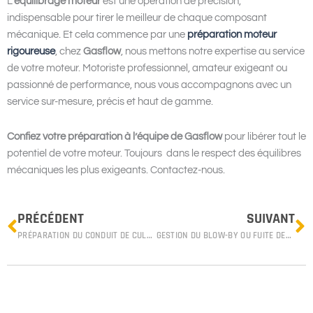
L’
équilibrage moteur
est une opération de précision,
indispensable pour tirer le meilleur de chaque composant
mécanique. Et cela commence par une
préparation moteur
rigoureuse
, chez
Gasflow
, nous mettons notre expertise au service
de votre moteur. Motoriste professionnel, amateur exigeant ou
passionné de performance, nous vous accompagnons avec un
service sur-mesure, précis et haut de gamme.
Confiez votre préparation à l’équipe de Gasflow
pour libérer tout le
potentiel de votre moteur. Toujours dans le respect des équilibres
mécaniques les plus exigeants. Contactez-nous.
Prev
N
PRÉCÉDENT
SUIVANT
PRÉPARATION DU CONDUIT DE CULASSE : TECHNIQUES POUR AMÉLIORER LE FLUX ET LES PERFORMANCES
GESTION DU BLOW-BY OU FUITE DES CYLINDRES : DIAGNOSTIC ET SOLUTIONS POUR PROTÉGER VOTRE MOTEUR