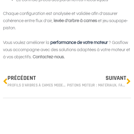
Chaque configuration est analysée et validée afin d’assurer
cohérence entre flux d’air,
levée d’arbre à cames
et jeu soupape-
piston.
Vous voulez améliorer la
performance de votre moteur
? Gasflow
vous accompagne avec des solutions adaptées à votre moteur et
à vos objectifs.
Contactez-nous.
Prev
N
PRÉCÉDENT
SUIVANT
PROFILS D’ARBRES À CAMES MODERNES : STABILITÉ ET CONTRÔLE, LES VRAIS LEVIERS DE PUISSANCE
PISTONS MOTEUR : MATÉRIAUX, FABRICATION ET CAUSES DE DÉFAILLANCE