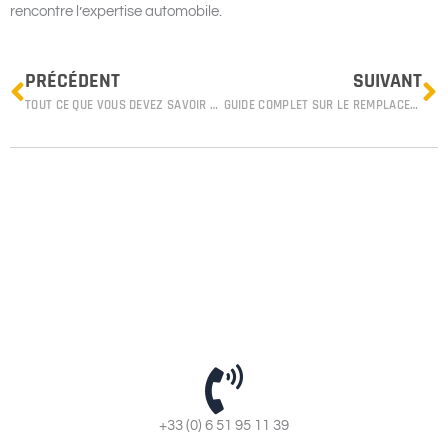
rencontre l’expertise automobile.
Prev
N
PRÉCÉDENT
SUIVANT
TOUT CE QUE VOUS DEVEZ SAVOIR SUR LE CHANGEMENT DU JOINT DE CULASSE
GUIDE COMPLET SUR LE REMPLACEMENT DE LA CULASSE D’UN MOTEUR DIESEL
+33 (0) 6 51 95 11 39