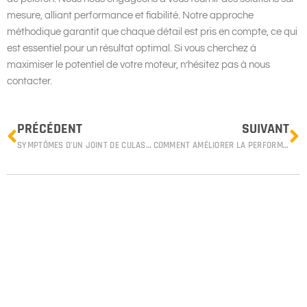
mesure, alliant performance et fiabilité. Notre approche
méthodique garantit que chaque détail est pris en compte, ce qui
est essentiel pour un résultat optimal. Si vous cherchez à
maximiser le potentiel de votre moteur, n’hésitez pas à nous
contacter.
Prev
N
PRÉCÉDENT
SUIVANT
SYMPTÔMES D’UN JOINT DE CULASSE DÉFECTUEUX : COMMENT LES RECONNAÎTRE ET QUE FAIRE ?
COMMENT AMÉLIORER LA PERFORMANCE DE VOTRE MOTEUR : ASTUCES ET TECHNIQUES POUR UN MOTEUR PLUS PUISSANT